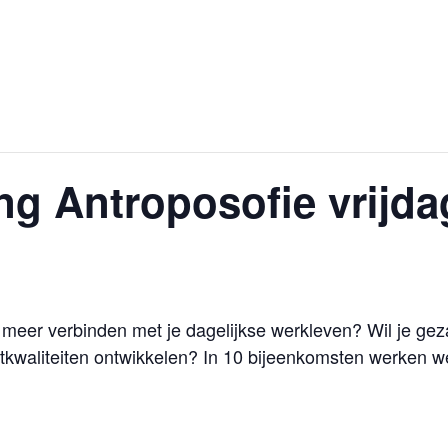
Home
Over het Atelier
Inspir
ng Antroposofie vrijda
ven meer verbinden met je dagelijkse werkleven? Wil je ge
stkwaliteiten ontwikkelen? In 10 bijeenkomsten werken 