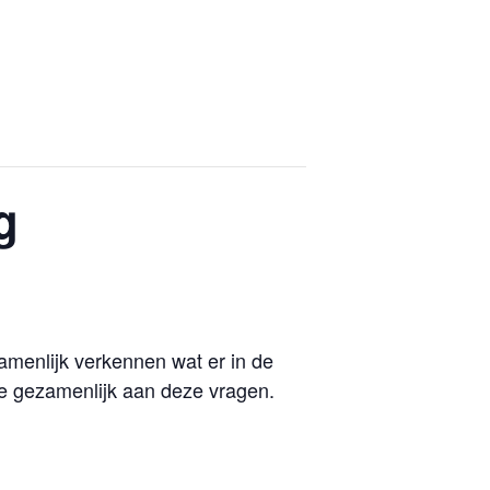
atie
Ons aanbod
Contact
g
zamenlijk verkennen wat er in de
we gezamenlijk aan deze vragen.