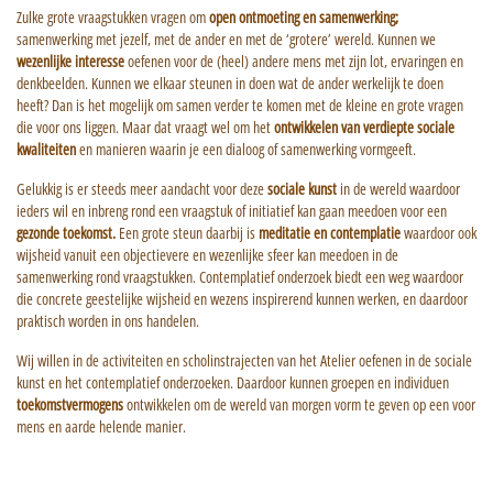
Zulke grote vraagstukken vragen om
open ontmoeting en samenwerking;
samenwerking met jezelf, met de ander en met de ‘grotere’ wereld. Kunnen we
wezenlijke interesse
oefenen voor de (heel) andere mens met zijn lot, ervaringen en
denkbeelden. Kunnen we elkaar steunen in doen wat de ander werkelijk te doen
heeft? Dan is het mogelijk om samen verder te komen met de kleine en grote vragen
die voor ons liggen. Maar dat vraagt wel om het
ontwikkelen van verdiepte sociale
kwaliteiten
en manieren waarin je een dialoog of samenwerking vormgeeft.
Gelukkig is er steeds meer aandacht voor deze
sociale kunst
in de wereld waardoor
ieders wil en inbreng rond een vraagstuk of initiatief kan gaan meedoen voor een
gezonde toekomst.
Een grote steun daarbij is
meditatie en contemplatie
waardoor ook
wijsheid vanuit een objectievere en wezenlijke sfeer kan meedoen in de
samenwerking rond vraagstukken. Contemplatief onderzoek biedt een weg waardoor
die concrete geestelijke wijsheid en wezens inspirerend kunnen werken, en daardoor
praktisch worden in ons handelen.
Wij willen in de activiteiten en scholinstrajecten van het Atelier oefenen in de sociale
kunst en het contemplatief onderzoeken. Daardoor kunnen groepen en individuen
toekomstvermogens
ontwikkelen om de wereld van morgen vorm te geven op een voor
mens en aarde helende manier.