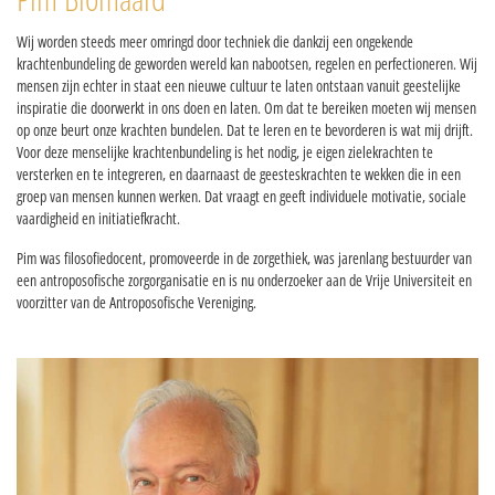
Wij worden steeds meer omringd door techniek die dankzij een ongekende
krachtenbundeling de geworden wereld kan nabootsen, regelen en perfectioneren. Wij
mensen zijn echter in staat een nieuwe cultuur te laten ontstaan vanuit geestelijke
inspiratie die doorwerkt in ons doen en laten. Om dat te bereiken moeten wij mensen
op onze beurt onze krachten bundelen. Dat te leren en te bevorderen is wat mij drijft.
Voor deze menselijke krachtenbundeling is het nodig, je eigen zielekrachten te
versterken en te integreren, en daarnaast de geesteskrachten te wekken die in een
groep van mensen kunnen werken. Dat vraagt en geeft individuele motivatie, sociale
vaardigheid en initiatiefkracht.
Pim was filosofiedocent, promoveerde in de zorgethiek, was jarenlang bestuurder van
een antroposofische zorgorganisatie en is nu onderzoeker aan de Vrije Universiteit en
voorzitter van de Antroposofische Vereniging.