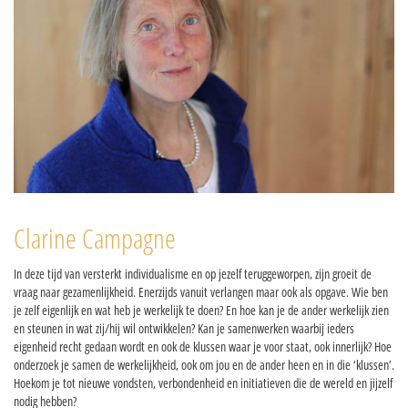
Clarine Campagne
In deze tijd van versterkt individualisme en op jezelf teruggeworpen, zijn groeit de
vraag naar gezamenlijkheid. Enerzijds vanuit verlangen maar ook als opgave. Wie ben
je zelf eigenlijk en wat heb je werkelijk te doen? En hoe kan je de ander werkelijk zien
en steunen in wat zij/hij wil ontwikkelen? Kan je samenwerken waarbij ieders
eigenheid recht gedaan wordt en ook de klussen waar je voor staat, ook innerlijk? Hoe
onderzoek je samen de werkelijkheid, ook om jou en de ander heen en in die ‘klussen’.
Hoekom je tot nieuwe vondsten, verbondenheid en initiatieven die de wereld en jijzelf
nodig hebben?