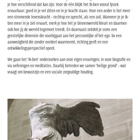
je hoe verschillend dat kan zijn. Voor de één blijkt het Ik-ben vooral fysiek
ervaarbaar: goed in je vel zitten en in je kracht staan. Voor een ander is het meer
een stromende levenskracht - rechtop en oprecht, als een zuil. Wanneer je je Ik-
ben meer in je ziel ervaart, merk je hoe het je binnenwereld kleurt en daarmee
ook hoe jij de wereld tegemoet treedt. En daarnaast ontdek je soms een
geestelijke dimensie die voorbijgaat aan het persoonlijke of het ego: bv een
aanwezigheid die zonder oordeel waarneemt, richting geeft en een
ontwikkelingsperspectief opent.
We gaan het 'Ik-ben’ onderzoeken aan onze eigen ervaringen, in onze biografie en
via oefeningen en meditaties. Daarbij betreden we samen ‘heilige grond’ - wat
vraagt om bewustzijn en een sociale zorgvuldige houding.