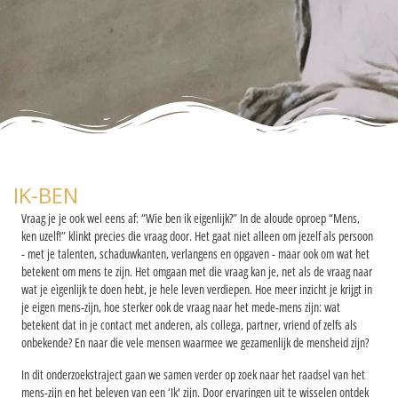
IK-BEN
Vraag je je ook wel eens af: “Wie ben ik eigenlijk?” In de aloude oproep “Mens,
ken uzelf!” klinkt precies die vraag door. Het gaat niet alleen om jezelf als persoon
- met je talenten, schaduwkanten, verlangens en opgaven - maar ook om wat het
betekent om mens te zijn. Het omgaan met die vraag kan je, net als de vraag naar
wat je eìgenlijk te doen hebt, je hele leven verdiepen. Hoe meer inzicht je krijgt in
je eigen mens-zijn, hoe sterker ook de vraag naar het mede-mens zijn: wat
betekent dat in je contact met anderen, als collega, partner, vriend of zelfs als
onbekende? En naar die vele mensen waarmee we gezamenlijk de mensheid zijn?
In dit onderzoekstraject gaan we samen verder op zoek naar het raadsel van het
mens-zijn en het beleven van een ‘Ik' zijn. Door ervaringen uit te wisselen ontdek