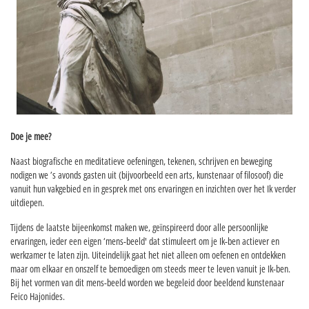
Doe je mee?
Naast biografische en meditatieve oefeningen, tekenen, schrijven en beweging
nodigen we ’s avonds gasten uit (bijvoorbeeld een arts, kunstenaar of filosoof) die
vanuit hun vakgebied en in gesprek met ons ervaringen en inzichten over het Ik verder
uitdiepen.
Tijdens de laatste bijeenkomst maken we, geïnspireerd door alle persoonlijke
ervaringen, ieder een eigen ‘mens-beeld' dat stimuleert om je Ik-ben actiever en
werkzamer te laten zijn. Uiteindelijk gaat het niet alleen om oefenen en ontdekken
maar om elkaar en onszelf te bemoedigen om steeds meer te leven vanuit je Ik-ben.
Bij het vormen van dit mens-beeld worden we begeleid door beeldend kunstenaar
Feico Hajonides.