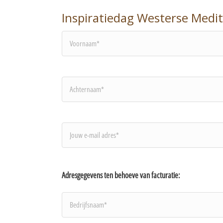
Inspiratiedag Westerse Medit
Voornaam*
Achternaam*
Je
e-
Adresgegevens ten behoeve van facturatie:
mail
adres*