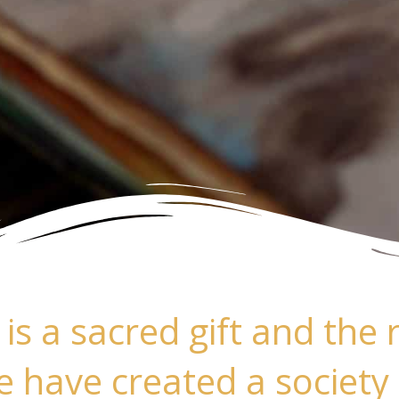
 is a sacred gift and the 
We have created a society