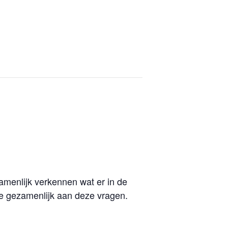
atie
Ons aanbod
Contact
zamenlijk verkennen wat er in de
we gezamenlijk aan deze vragen.