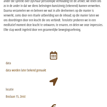
ander die spreekt over zijn/haar persoonlijke verhouding tot dit artikel; we leven ons
zo in de ander in dat we diens belevingen kunstzinnig (tekenend) kunnen verwerken.
Daarna verzamelen we en beleven we wat in alle deelnemers op die manier is
verwerkt, soms door een rituele uitbeelding van de inhoud; op die manier laten we
ons doordringen door een kracht die ons verbindt. Tenslotte proberen we in een
meditatief moment deze kracht te ontwaren, te ervaren, en delen we onze impressies.
Elke stap wordt ingeleid door een gezamenlijke bewegingsoefening.
data
data worden later bekend gemaakt
locatie
Boslaan 15, Zeist