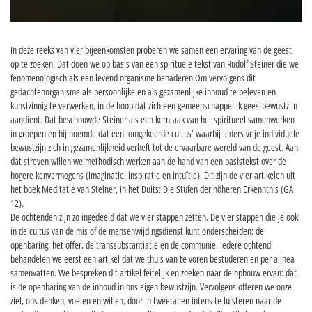
In deze reeks van vier bijeenkomsten proberen we samen een ervaring van de geest
op te zoeken. Dat doen we op basis van een spirituele tekst van Rudolf Steiner die we
fenomenologisch als een levend organisme benaderen.Om vervolgens dit
gedachtenorganisme als persoonlijke en als gezamenlijke inhoud te beleven en
kunstzinnig te verwerken, in de hoop dat zich een gemeenschappelijk geestbewustzijn
aandient. Dat beschouwde Steiner als een kerntaak van het spiritueel samenwerken
in groepen en hij noemde dat een ‘omgekeerde cultus’ waarbij ieders vrije individuele
bewustzijn zich in gezamenlijkheid verheft tot de ervaarbare wereld van de geest. Aan
dat streven willen we methodisch werken aan de hand van een basistekst over de
hogere kenvermogens (imaginatie, inspiratie en intuïtie). Dit zijn de vier artikelen uit
het boek Meditatie van Steiner, in het Duits: Die Stufen der höheren Erkenntnis (GA
12).
De ochtenden zijn zo ingedeeld dat we vier stappen zetten. De vier stappen die je ook
in de cultus van de mis of de mensenwijdingsdienst kunt onderscheiden: de
openbaring, het offer, de transsubstantiatie en de communie. Iedere ochtend
behandelen we eerst een artikel dat we thuis van te voren bestuderen en per alinea
samenvatten. We bespreken dit artikel feitelijk en zoeken naar de opbouw ervan: dat
is de openbaring van de inhoud in ons eigen bewustzijn. Vervolgens offeren we onze
ziel, ons denken, voelen en willen, door in tweetallen intens te luisteren naar de