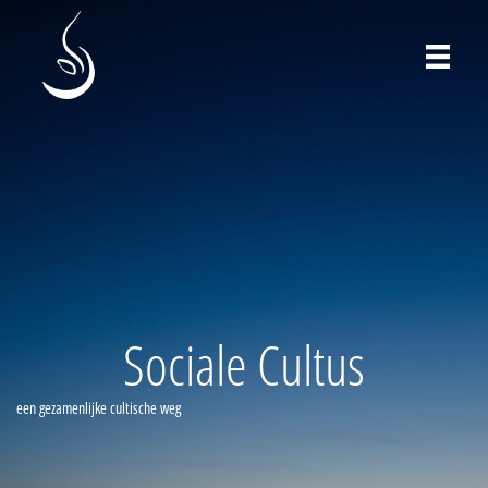
Sociale Cultus
een gezamenlijke cultische weg