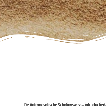
De Antroposofische Scholingsweg – introductied