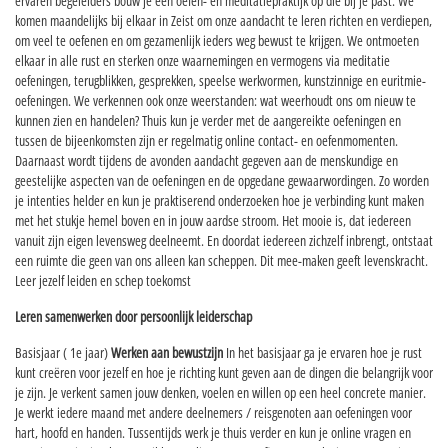
ervaren begeleiders bouw je een oefen- en meditatiepraktijk op die bij je past. We
komen maandelijks bij elkaar in Zeist om onze aandacht te leren richten en verdiepen,
om veel te oefenen en om gezamenlijk ieders weg bewust te krijgen. We ontmoeten
elkaar in alle rust en sterken onze waarnemingen en vermogens via meditatie
oefeningen, terugblikken, gesprekken, speelse werkvormen, kunstzinnige en euritmie-
oefeningen.
We verkennen ook onze weerstanden: wat weerhoudt ons om nieuw te
kunnen zien en handelen? Thuis kun je verder met de aangereikte oefeningen en
tussen de bijeenkomsten zijn er regelmatig online contact- en oefenmomenten.
Daarnaast wordt tijdens de avonden aandacht gegeven aan de menskundige en
geestelijke aspecten van de oefeningen en de opgedane gewaarwordingen.
Zo worden
je intenties helder en kun je praktiserend onderzoeken hoe je verbinding kunt maken
met het stukje hemel boven en in jouw aardse stroom. Het mooie is, dat iedereen
vanuit zijn eigen levensweg deelneemt. En doordat iedereen zichzelf inbrengt, ontstaat
een ruimte die geen van ons alleen kan scheppen. Dit mee-maken geeft levenskracht.
Leer jezelf leiden en schep toekomst
Leren samenwerken door persoonlijk leiderschap
Basisjaar ( 1e jaar)
Werken aan bewustzijn
In het basisjaar ga je ervaren hoe je rust
kunt creëren voor jezelf en hoe je richting kunt geven aan de dingen die belangrijk voor
je zijn. Je verkent samen jouw denken, voelen en willen op een heel concrete manier.
Je werkt iedere maand met andere deelnemers / reisgenoten aan oefeningen voor
hart, hoofd en handen. Tussentijds werk je thuis verder en kun je online vragen en