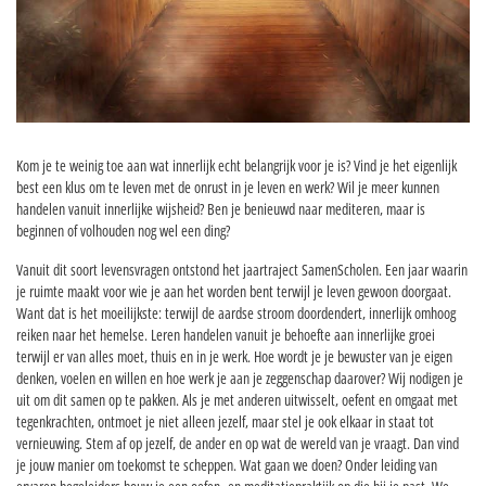
Kom je te weinig toe aan wat innerlijk echt belangrijk voor je is? Vind je het eigenlijk
best een klus om te leven met de onrust in je leven en werk? Wil je meer kunnen
handelen vanuit innerlijke wijsheid? Ben je benieuwd naar mediteren, maar is
beginnen of volhouden nog wel een ding?
Vanuit dit soort levensvragen ontstond het jaartraject SamenScholen. Een jaar waarin
je ruimte maakt voor wie je aan het worden bent terwijl je leven gewoon doorgaat.
Want dat is het moeilijkste: terwijl de aardse stroom doordendert, innerlijk omhoog
reiken naar het hemelse. Leren handelen vanuit je behoefte aan innerlijke groei
terwijl er van alles moet, thuis en in je werk. Hoe wordt je je bewuster van je eigen
denken, voelen en willen en hoe werk je aan je zeggenschap daarover? Wij nodigen je
uit om dit samen op te pakken. Als je met anderen uitwisselt, oefent en omgaat met
tegenkrachten, ontmoet je niet alleen jezelf, maar stel je ook elkaar in staat tot
vernieuwing. Stem af op jezelf, de ander en op wat de wereld van je vraagt. Dan vind
je jouw manier om toekomst te scheppen.
Wat gaan we doen?
Onder leiding van