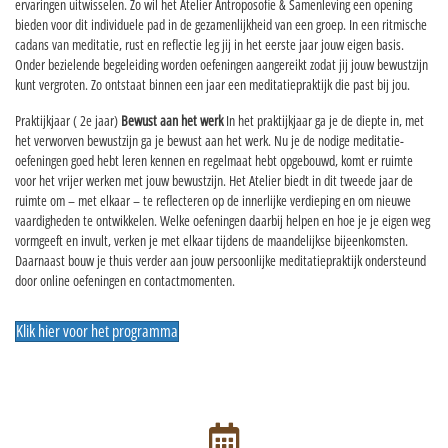
ervaringen uitwisselen. Zo wil het Atelier Antroposofie & Samenleving een opening
bieden voor dit individuele pad in de gezamenlijkheid van een groep. In een ritmische
cadans van meditatie, rust en reflectie leg jij in het eerste jaar jouw eigen basis.
Onder bezielende begeleiding worden oefeningen aangereikt zodat jij jouw bewustzijn
kunt vergroten. Zo ontstaat binnen een jaar een meditatiepraktijk die past bij jou.
Praktijkjaar ( 2e jaar)
Bewust aan het werk
In het praktijkjaar ga je de diepte in, met
het verworven bewustzijn ga je bewust aan het werk. Nu je de nodige meditatie-
oefeningen goed hebt leren kennen en regelmaat hebt opgebouwd, komt er ruimte
voor het vrijer werken met jouw bewustzijn. Het Atelier biedt in dit tweede jaar de
ruimte om – met elkaar – te reflecteren op de innerlijke verdieping en om nieuwe
vaardigheden te ontwikkelen. Welke oefeningen daarbij helpen en hoe je je eigen weg
vormgeeft en invult, verken je met elkaar tijdens de maandelijkse bijeenkomsten.
Daarnaast bouw je thuis verder aan jouw persoonlijke meditatiepraktijk ondersteund
door online oefeningen en contactmomenten.
Klik hier voor het programma