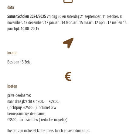
data
SamenScholen 2024/2025
Vrijdag 20 en zaterdag 21 september,
11 oktober, 8
november, 13 december,
17 januari, 14 februari, 15 maart, 12 april,
17 mei en 14
juni
Tijd: 10:00 -20:15
locatie
Boslaan 15 Zeist
kosten
privé deelname:
naar draagkracht € 1800.- – €2800,-
( richtprijs €2500.- ) inclusief btw
beroepsmatige deelname:
€3500,- inclusief btw ( reductie mogelijk)
Kosten zijn inclusief koffie-thee, lunch en avondmaaltijd.