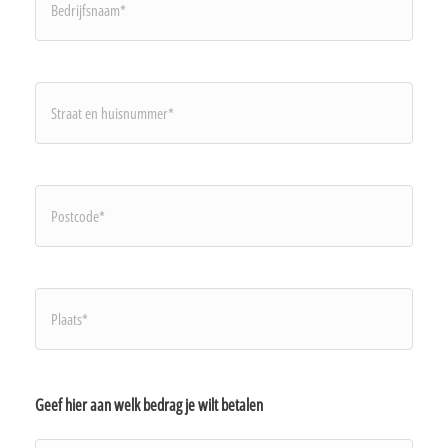
Straat
en
huisnummer*
Postcode
*
plaats*
Geef hier aan welk bedrag je wilt betalen