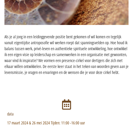
Als je al jong in een leidinggevende positie bent gekomen of wil komen en tegelijk
vanuit eigentijdse antroposofie wil werken roept dat spanningsvelden op. Hoe houd ik
balans tussen werk, privé-leven en authentieke spirituele ontwikkeling, hoe ontwikkel
ik een eigen visie op leiderschap en samenwerken in een organisatie met gewoonten,
waar vind ik inspiratie? We vormen een presence-cirkel voor dertigers die zich met
elkaar willen ontwikkelen. De eerste keer staat in het teken van woorden geven aan je
levensmissie, je vragen en ervaringen en de wensen die je voor deze cirkel hebt.
data
17 maart 2024 & 26 mei 2024
Tijden: 11:00 -16:00 uur