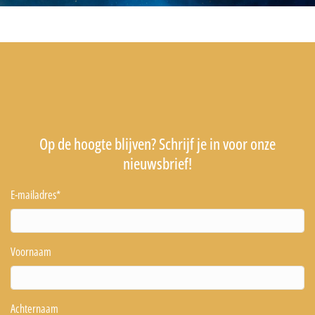
Op de hoogte blijven? Schrijf je in voor onze
nieuwsbrief!
E-mailadres
*
Voornaam
Achternaam