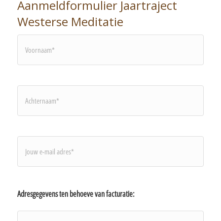
Aanmeldformulier Jaartraject
Westerse Meditatie
Voornaam*
Achternaam*
Je
e-
mail
Adresgegevens ten behoeve van facturatie:
adres*